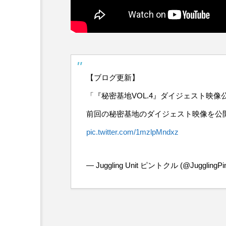
【ブログ更新】
「『秘密基地VOL.4』ダイジェスト映像
前回の秘密基地のダイジェスト映像を公
pic.twitter.com/1mzlpMndxz
— Juggling Unit ピントクル (@JugglingPin