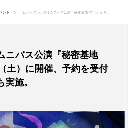
ベント
「ピントクル」のオムニバス公演『秘密基地 Vol.5』が６月１１日（土）に開催、予約を受付中。ワークショップも実施。
NEW POST
ムニバス公演『秘密基地
発表会
イベ
１日（土）に開催、予約を受付
も実施。
大会（関東）