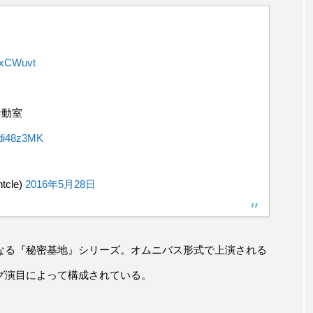
TMxCWuvt
活動室
Mdi48z3MK
tcle)
2016年5月28日
なる『秘密基地』シリーズ。オムニバス形式で上演される
グ演目によって構成されている。