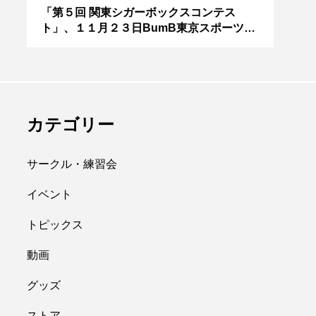
アボロサマーフ
ジャグリング新人戦、
０２
「第５回 関東シガーボックスコンテス
ブラ
ト」、１１月２３日BumB東京スポーツ文
運営
ィバル ２０２
運営メンバーを募集
化館にて開催。
８月２６日開
中。４月２３日（土）
hiro
を目途に。
nozaki
.06.21
2022.04.21
カテゴリー
サークル・練習会
イベント
トピックス
縄
オンライン
動画
フラワースティック
グッズ
ストア