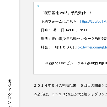
「秘密基地 Vol.5」予約受付中！
予約フォームはこちら→
https://t.co/cq
日時：6月11日 14:00~, 19:00~
場所：東山青少年活動センター２F創造
料金：一律１０００円
pic.twitter.com/q
— Juggling Unit ピントクル (@JugglingPin
２０１４年５月の初演以来、５回目の開催と
本公演は、３〜１０分ほどの短編ジャグリン