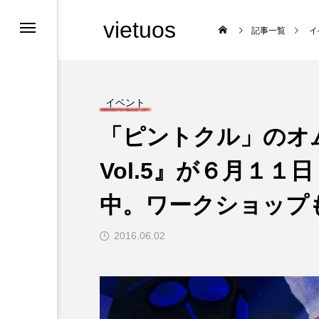
vietuos
記事一覧
イ
イベント
「ピントクル」のオ
舞台
Vol.5』が６月１
中。ワークショップ

2016.06.02
福岡のイベント