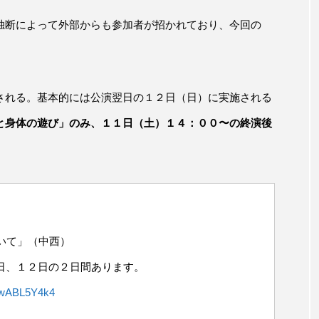
独断によって外部からも参加者が招かれており、今回の
される。基本的には公演翌日の１２日（日）に実施される
と身体の遊び」のみ、１１日（土）１４：００〜の終演後
ついて」（中西）
日、１２日の２日間あります。
/zwABL5Y4k4