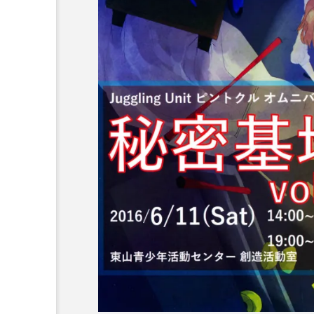
ボロサマーフ
「Dice ~the juggling s
「WJD 2022」終了。各
コンテスト結果。
ル ２０２
how~」、第２回公演
月２６日開
のダイジェスト映像を
hiro
公開。東北の数少ない
nozaki
ジャグリングの舞台。
1
2022.06.16
北海道
東北
関東
ボール
クラブ
リ