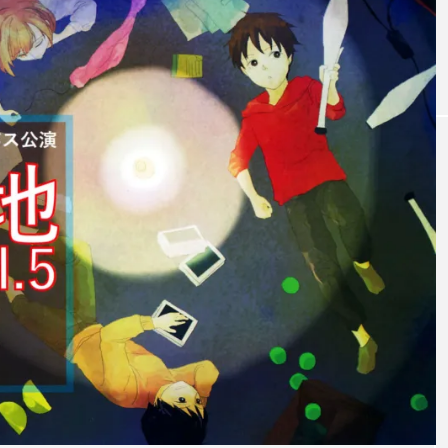
「JJF 2020」、開催形
「ディ
地の様子とフォト
「ディアボロサマーフェスティバル ２
２」、８月２６日開催。
式を変更。国内各地で
ェステ
オンラインとオフライ
２」、
hiro
hiro
ンの合同開催へ。
催。
nozaki
nozaki
2020.08.18
2022
地域と道具から探す
中部
関西
四国
中国
九州
沖
ング
ディアボロ
スティック
デビルスティック