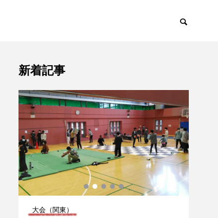
新着記事
ント
トピックス

大会（関東）
大会